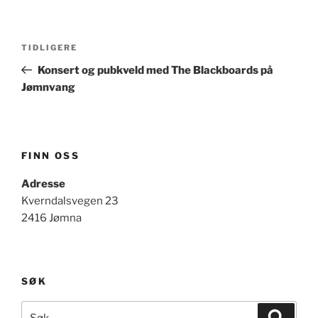
Innleggsnavigasjon
Forrige
TIDLIGERE
innlegg
Konsert og pubkveld med The Blackboards på
Jømnvang
FINN OSS
Adresse
Kverndalsvegen 23
2416 Jømna
SØK
Søk
Søk