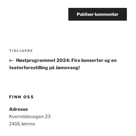
Innleggsnavigasjon
Forrige
TIDLIGERE
innlegg
Høstprogrammet 2024: Fire konserter og en
teaterforestilling på Jømnvang!
FINN OSS
Adresse
Kverndalsvegen 23
2416 Jømna