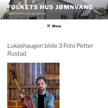
Gå
FOLKETS HUS JØMNVANG
til
Samfunnshuset på Jømna
innhold
Meny
Lukashaugen bilde 3 Foto Petter
Rustad