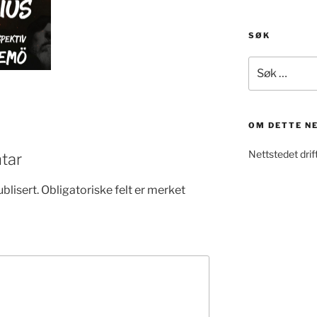
SØK
Søk
etter:
OM DETTE N
Nettstedet dri
tar
blisert.
Obligatoriske felt er merket