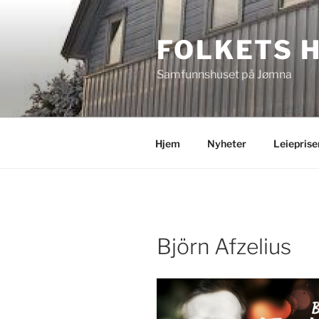
Gå
til
FOLKETS 
innhold
Samfunnshuset på Jømna
Hjem
Nyheter
Leieprise
Björn Afzelius