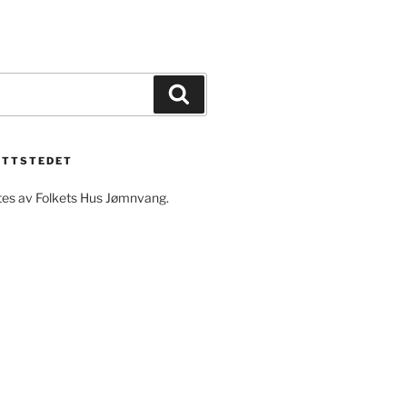
Søk
ETTSTEDET
ftes av Folkets Hus Jømnvang.