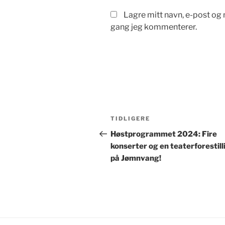
Lagre mitt navn, e-post og 
gang jeg kommenterer.
Innleggsnavigasjon
Forrige
TIDLIGERE
innlegg
Høstprogrammet 2024: Fire
konserter og en teaterforestill
på Jømnvang!