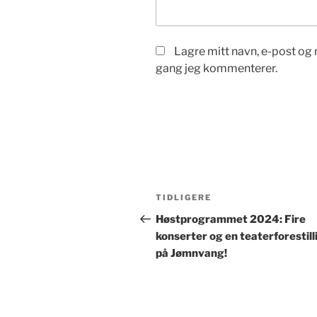
Lagre mitt navn, e-post og 
gang jeg kommenterer.
Innleggsnavigasjon
Forrige
TIDLIGERE
innlegg
Høstprogrammet 2024: Fire
konserter og en teaterforestill
på Jømnvang!