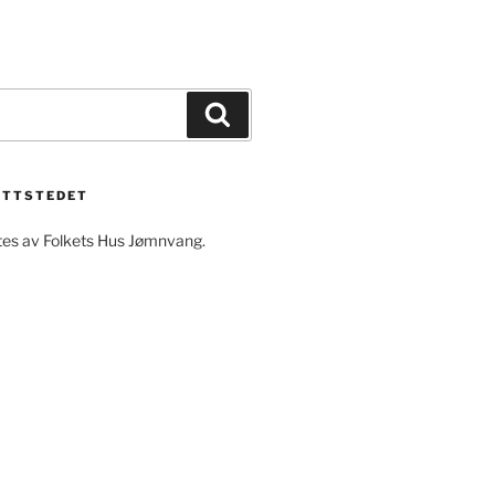
Søk
ETTSTEDET
ftes av Folkets Hus Jømnvang.