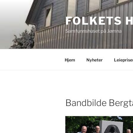
Gå
til
FOLKETS 
innhold
Samfunnshuset på Jømna
Hjem
Nyheter
Leieprise
Bandbilde Bergt