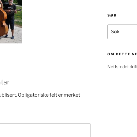
SØK
Søk
etter:
OM DETTE N
Nettstedet dri
tar
blisert.
Obligatoriske felt er merket